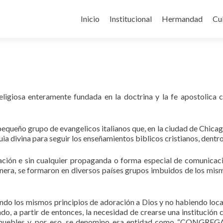
Ir
a
Inicio
Institucional
Hermandad
Cu
la
página
ligiosa enteramente fundada en la doctrina y la fe apostolica 
pequeño grupo de evangelicos italianos que, en la ciudad de Chicag
ia divina para seguir los enseñamientos biblicos cristianos, dentro
ación e sin cualquier propaganda o forma especial de comunicac
era, se formaron en diversos países grupos imbuidos de los mis
o los mismos principios de adoración a Dios y no habiendo locale
endo, a partir de entonces, la necesidad de crearse una institución 
 inmuebles y, por eso, se denomino esa entidad como “CONGRE