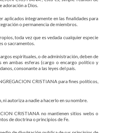
e adoración a Dios.
r aplicados íntegramente en las finalidades para
 integración o permanencia de miembros.
propios, toda vez que es vedada cualquier especie
les o sacramentos.
gos espirituales, o de administración, deben de
s en ambas esferas (cargo o encargo político y
danos, consonante a las leyes del país.
a CONGREGACION CRISTIANA para fines políticos,
 autoriza a nadie a hacerlo en su nombre.
EGACION CRISTIANA no mantienen sitios webs o
tos de doctrina o principios de Fe.
dio de divulgación publica de sus principios de