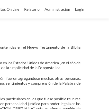
ltos On Line
Relatorio
Administración
Login
contenidas en el Nuevo Testamento de la Biblia
o en los Estados Unidos de America , en el año de
 de la simplicidad de la Fe apostolica.
ión, fueron agregándose muchas otras personas,
mos sentimientos y comprensión de la Palabra de
s particulares en los que fuese posible reunirse
con personalidad jurídica para poder legalizar las
GACION CRISTIANA”, esto es, simple reunión de