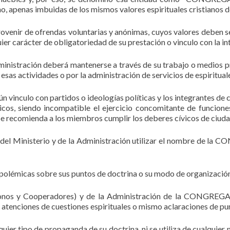
o, apenas imbuidas de los mismos valores espirituales cristianos d
venir de ofrendas voluntarias y anónimas, cuyos valores deben se
uier carácter de obligatoriedad de su prestación o vinculo con la
administración deberá mantenerse a través de su trabajo o medios 
 esas actividades o por la administración de servicios de espiritua
ulo con partidos o ideologías políticas y los integrantes de car
icos, siendo incompatible el ejercicio concomitante de funcione
). Se recomienda a los miembros cumplir los deberes cívicos de ciuda
 del Ministerio y de la Administración utilizar el nombre de l
as sobre sus puntos de doctrina o su modo de organización, ni
iáconos y Cooperadores) y de la Administración de la CONGR
atenciones de cuestiones espirituales o mismo aclaraciones de pun
po de propaganda de su doctrina, ni se utiliza de cualquier me