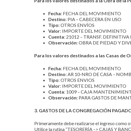
Para los valores destinados a la Obra de la P
Fecha
: FECHA DEL MOVIMIENTO
Destino
: PIA – CABECERA EN USO
Tipo
: OTROS ENVÍOS
Valor
: IMPORTE DEL MOVIMIENTO
Cuenta
: 21012 – TRANSF. DEFINITI
Observación
: OBRA DE PIEDAD Y DI
Para los valores destinados a las Casas de O
Fecha
: FECHA DEL MOVIMIENTO
Destino
: AR 10-NRO DE CASA – NOM
Tipo
: OTROS ENVIOS
Valor
: IMPORTE DEL MOVIMIENTO
Cuenta
: 1009 – CAJA MANTENIMIEN
Observación
: PARA GASTOS DE MA
3. GASTOS DE LA CONGREGACIÓN PAGA
Primeramente debe realizarse el ingreso como of
Utilice la rutina “TESORERÍA –> CAJAS Y B